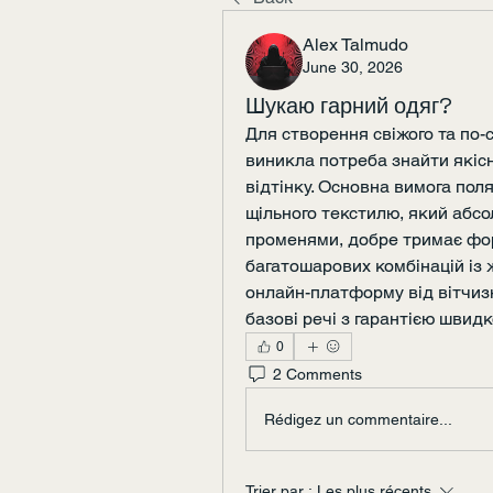
Alex Talmudo
June 30, 2026
Шукаю гарний одяг?
Для створення свіжого та по-
виникла потреба знайти якісн
відтінку. Основна вимога поля
щільного текстилю, який абсо
променями, добре тримає форм
багатошарових комбінацій із ж
онлайн-платформу від вітчизн
базові речі з гарантією швидк
0
2 Comments
Rédigez un commentaire...
Trier par :
Les plus récents