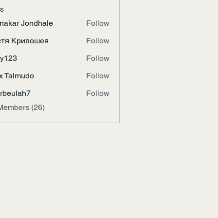
s
nakar Jondhale
Follow
стя Кривошея
Follow
ky123
Follow
x Talmudo
Follow
erbeulah7
Follow
ulah7
Members (26)