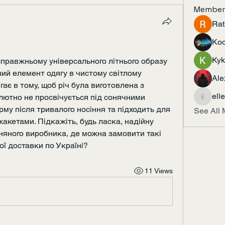
Member
Rat
Ко
Ky
справжньому універсального літнього образу 
ий елемент одягу в чистому світлому 
Ale
гає в тому, щоб річ була виготовлена з 
ell
лютно не просвічується під сонячними 
ellerbe
у після тривалого носіння та підходить для 
See All 
акетами. Підкажіть, будь ласка, надійну 
яного виробника, де можна замовити такі 
ої доставки по Україні?
11 Views