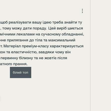
щоб реалізувати вашу ідею треба знайти ту 
е, тому можу дати пораду.  Цей виріб шиється 
мічними лекалами на сучасному обладнанні, 
не прилягання до тіла та максимальний 
. Матеріал преміум-класу характеризується 
он та еластичністю, завдяки чому він 
первинну білизну та не жовтіє після 
атного прання.
білий топ
e