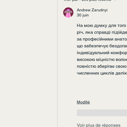
Andrew Zarudnyi
30 juin
На мою думку для того 
річ, яка справді підійд
за професійними анато
що забезпечує бездоган
індивідуальний комфорт
високою міцністю волок
повністю зберігає свою 
численних циклів делік
Modifié
J'aime
Répondr
Voir plus de réponses